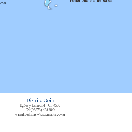
Distrito Orán
Egües y Lamadrid - CP:4530
Tel:
(03878)
428-900
e-mail:oadmins@justiciasalta.gov.ar