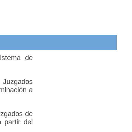
sistema de
s Juzgados
ominación a
uzgados de
 partir del