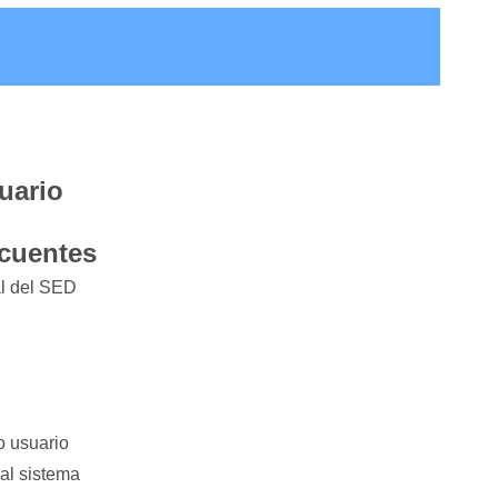
uario
cuentes
al del SED
o usuario
 al sistema