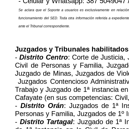
- Celular y Whatsapp: 387 5049047
Se aclara que el Soporte a usuarios es exclusivamente en relación
funcionamiento del SED. Toda otra información referida a expediente
ante el Tribunal correspondiente.
Juzgados y Tribunales habilitados
-
Distrito Centro
: Corte de Justicia,
Civil de Personas y Familia, Juzga
Juzgado de Minas, Juzgados de Viole
Juzgados Contencioso Administrativ
Trabajo y Juzgado de 1ª instancia en
Cafayate (en sus competencias: Civil,
-
Distrito Orán
: Juzgados de 1ª Ins
Personas y Familia, Juzgados de 1º I
-
Distrito Tartagal
: Juzgado de 1ª I