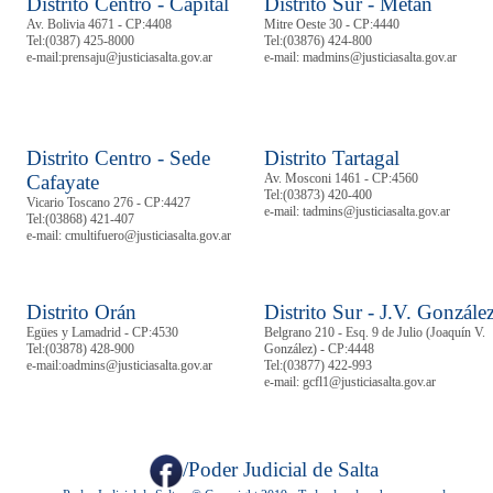
Distrito Centro - Capital
Distrito Sur - Metán
Av. Bolivia 4671 - CP:4408
Mitre Oeste 30 - CP:4440
Tel:
(0387) 425-8000
Tel:
(03876) 424-800
e-mail:prensaju@justiciasalta.gov.ar
e-mail: madmins@justiciasalta.gov.ar
Distrito Centro - Sede
Distrito Tartagal
Cafayate
Av. Mosconi 1461 - CP:4560
Tel:
(03873) 420-400
Vicario Toscano 276 - CP:4427
e-mail: tadmins@justiciasalta.gov.ar
Tel:
(03868) 421-407
e-mail: cmultifuero@justiciasalta.gov.ar
Distrito Orán
Distrito Sur - J.V. Gonzále
Egües y Lamadrid - CP:4530
Belgrano 210 - Esq. 9 de Julio (Joaquín V.
Tel:
(03878)
428-900
González) - CP:4448
e-mail:oadmins@justiciasalta.gov.ar
Tel:
(03877) 422-993
e-mail: gcfl1@justiciasalta.gov.ar
/Poder Judicial de Salta