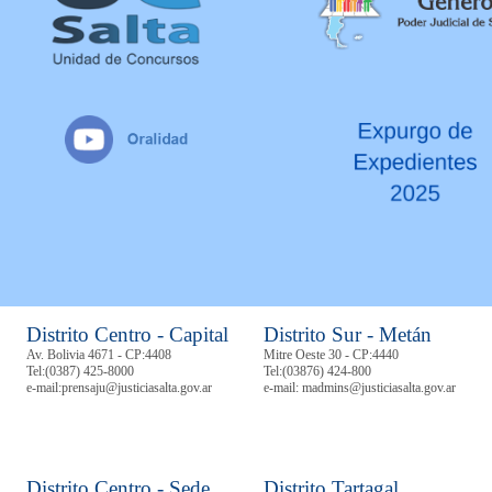
Distrito Centro - Capital
Distrito Sur - Metán
Av. Bolivia 4671 - CP:4408
Mitre Oeste 30 - CP:4440
Tel:
(0387) 425-8000
Tel:
(03876) 424-800
e-mail:prensaju@justiciasalta.gov.ar
e-mail: madmins@justiciasalta.gov.ar
Distrito Centro - Sede
Distrito Tartagal