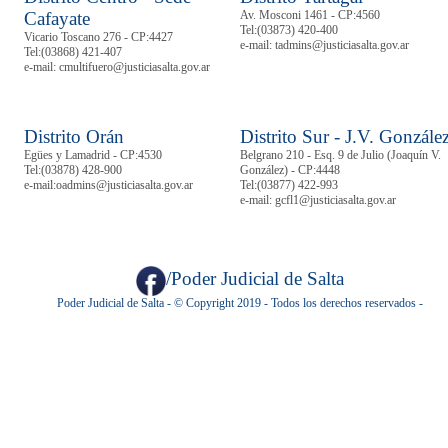
Cafayate
Av. Mosconi 1461 - CP:4560
Tel:
(03873) 420-400
Vicario Toscano 276 - CP:4427
e-mail: tadmins@justiciasalta.gov.ar
Tel:
(03868) 421-407
e-mail: cmultifuero@justiciasalta.gov.ar
Distrito Orán
Distrito Sur - J.V. Gonzále
Egües y Lamadrid - CP:4530
Belgrano 210 - Esq. 9 de Julio (Joaquín V.
Tel:
(03878)
428-900
González) - CP:4448
e-mail:oadmins@justiciasalta.gov.ar
Tel:
(03877) 422-993
e-mail: gcfl1@justiciasalta.gov.ar
/Poder Judicial de Salta
Poder Judicial de Salta - © Copyright 2019 - Todos los derechos reservados -