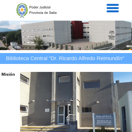
Servicios
Informaci
Acordad
Prensa
Intranet
Contacto
Biblioteca Central "Dr. Ricardo Alfredo Reimundín"
Misión