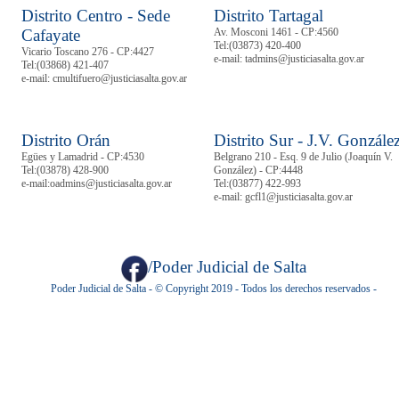
Distrito Centro - Sede
Distrito Tartagal
Cafayate
Av. Mosconi 1461 - CP:4560
Tel:
(03873) 420-400
Vicario Toscano 276 - CP:4427
e-mail: tadmins@justiciasalta.gov.ar
Tel:
(03868) 421-407
e-mail: cmultifuero@justiciasalta.gov.ar
Distrito Orán
Distrito Sur - J.V. Gonzále
Egües y Lamadrid - CP:4530
Belgrano 210 - Esq. 9 de Julio (Joaquín V.
Tel:
(03878)
428-900
González) - CP:4448
e-mail:oadmins@justiciasalta.gov.ar
Tel:
(03877) 422-993
e-mail: gcfl1@justiciasalta.gov.ar
/Poder Judicial de Salta
Poder Judicial de Salta - © Copyright 2019 - Todos los derechos reservados -