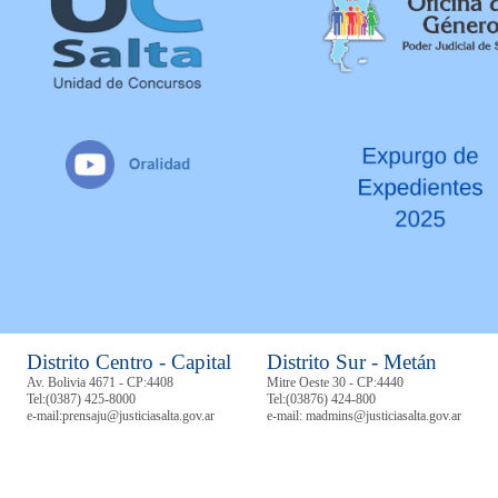
Distrito Centro - Capital
Distrito Sur - Metán
Av. Bolivia 4671 - CP:4408
Mitre Oeste 30 - CP:4440
Tel:
(0387) 425-8000
Tel:
(03876) 424-800
e-mail:prensaju@justiciasalta.gov.ar
e-mail: madmins@justiciasalta.gov.ar