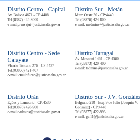
Distrito Centro - Capital
Distrito Sur - Metán
Av. Bolivia 4671 - CP:4408
Mitre Oeste 30 - CP:4440
Tel:
(0387) 425-8000
Tel:
(03876) 424-800
e-mail:prensaju@justiciasalta.gov.ar
e-mail: madmins@justiciasalta.gov.ar
Distrito Centro - Sede
Distrito Tartagal
Cafayate
Av. Mosconi 1461 - CP:4560
Tel:
(03873) 420-400
Vicario Toscano 276 - CP:4427
e-mail: tadmins@justiciasalta.gov.ar
Tel:
(03868) 421-407
e-mail: cmultifuero@justiciasalta.gov.ar
Distrito Orán
Distrito Sur - J.V. Gonzále
Egües y Lamadrid - CP:4530
Belgrano 210 - Esq. 9 de Julio (Joaquín V.
Tel:
(03878)
428-900
González) - CP:4448
e-mail:oadmins@justiciasalta.gov.ar
Tel:
(03877) 422-993
e-mail: gcfl1@justiciasalta.gov.ar