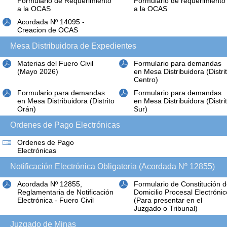
Formulario de Requerimiento
Formulario de requerimiento
a la OCAS
a la OCAS
Acordada Nº 14095 -
Creacion de OCAS
Mesa Distribuidora de Expedientes
Materias del Fuero Civil
Formulario para demandas
(Mayo 2026)
en Mesa Distribuidora (Distri
Centro)
Formulario para demandas
Formulario para demandas
en Mesa Distribuidora (Distrito
en Mesa Distribuidora (Distri
Orán)
Sur)
Ordenes de Pago Electrónicas
Ordenes de Pago
Electrónicas
Notificación Electrónica Obligatoria (Acordada Nº 12855)
Acordada Nº 12855,
Formulario de Constitución 
Reglamentaria de Notificación
Domicilio Procesal Electrónic
Electrónica - Fuero Civil
(Para presentar en el
Juzgado o Tribunal)
Juzgado de Minas