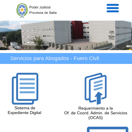
Servicios
Informaci
Acordad
Prensa
Intranet
Contacto
Servicios para Abogados - Fuero Civil
Sistema de
Requermiento a la
Expediente Digital
Of. de Coord. Admin. de Servicios
(OCAS)