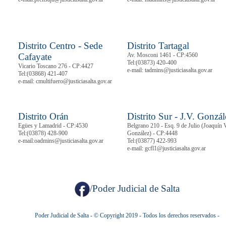
Distrito Centro - Sede
Distrito Tartagal
Cafayate
Av. Mosconi 1461 - CP:4560
Tel:
(03873) 420-400
Vicario Toscano 276 - CP:4427
e-mail: tadmins@justiciasalta.gov.ar
Tel:
(03868) 421-407
e-mail: cmultifuero@justiciasalta.gov.ar
Distrito Orán
Distrito Sur - J.V. Gonzál
Egües y Lamadrid - CP:4530
Belgrano 210 - Esq. 9 de Julio (Joaquín 
Tel:
(03878)
428-900
González) - CP:4448
e-mail:oadmins@justiciasalta.gov.ar
Tel:
(03877) 422-993
e-mail: gcfl1@justiciasalta.gov.ar
/Poder Judicial de Salta
Poder Judicial de Salta - © Copyright 2019 - Todos los derechos reservados -