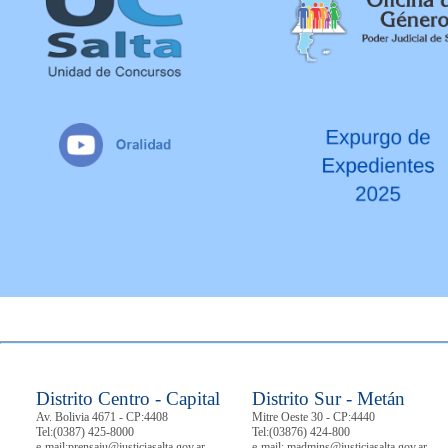
REG. FEMICIDIOS
NOVEDADES
BIBLIOTECA
Depósito Ley Nº
CORREO OFIC.
J. N. MINAS
8498
PADRÓN
INF. PUBLICA
ABOGADOS
MESA VIRTUAL
GUIA JUDICIAL
Ver
más
SUBASTAS
ELECTRÓNICAS
Ver
más
Ver
más
Ver
más
Distrito Centro - Capital
Distrito Sur - Metán
Av. Bolivia 4671 - CP:4408
Mitre Oeste 30 - CP:4440
Tel:
(0387) 425-8000
Tel:
(03876) 424-800
e-mail:prensaju@justiciasalta.gov.ar
e-mail: madmins@justiciasalta.gov.ar