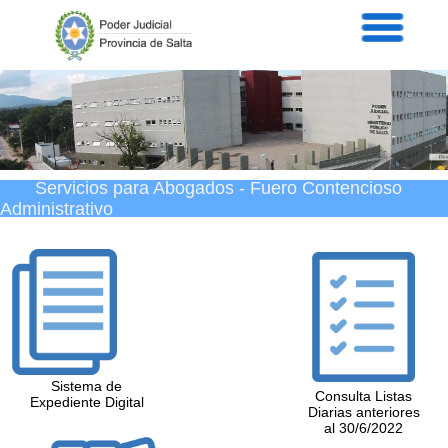
Servicios
Informaci
Acordad
Prensa
Intranet
Contacto
Servicios para Abogados - Fuero Contencioso
Administrativo
Sistema de
Consulta Listas
Expediente Digital
Diarias anteriores
al 30/6/2022