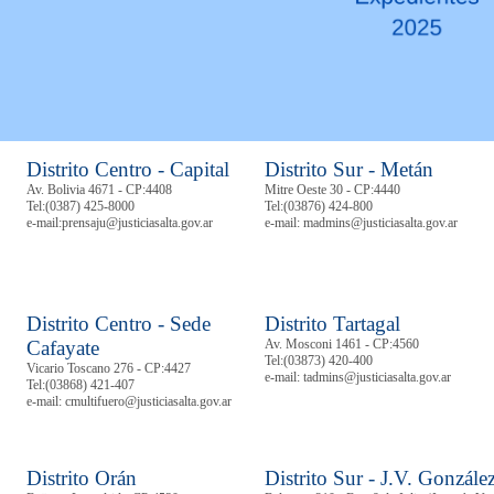
Distrito Centro - Capital
Distrito Sur - Metán
Av. Bolivia 4671 - CP:4408
Mitre Oeste 30 - CP:4440
Tel:
(0387) 425-8000
Tel:
(03876) 424-800
e-mail:prensaju@justiciasalta.gov.ar
e-mail: madmins@justiciasalta.gov.ar
Distrito Centro - Sede
Distrito Tartagal
Cafayate
Av. Mosconi 1461 - CP:4560
Tel:
(03873) 420-400
Vicario Toscano 276 - CP:4427
e-mail: tadmins@justiciasalta.gov.ar
Tel:
(03868) 421-407
e-mail: cmultifuero@justiciasalta.gov.ar
Distrito Orán
Distrito Sur - J.V. Gonzále