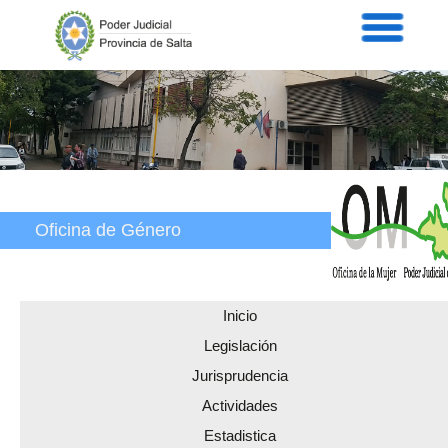
Servicios
Informaci
Acordad
Prensa
Intranet
Contacto
Oficina de Género
Inicio
Legislación
Jurisprudencia
Actividades
Estadistica