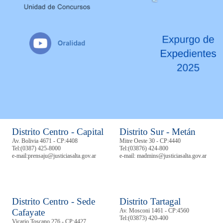
Distrito Centro - Capital
Distrito Sur - Metán
Av. Bolivia 4671 - CP:4408
Mitre Oeste 30 - CP:4440
Tel:
(0387) 425-8000
Tel:
(03876) 424-800
e-mail:prensaju@justiciasalta.gov.ar
e-mail: madmins@justiciasalta.gov.ar
Distrito Centro - Sede
Distrito Tartagal
Cafayate
Av. Mosconi 1461 - CP:4560
Tel:
(03873) 420-400
Vicario Toscano 276 - CP:4427