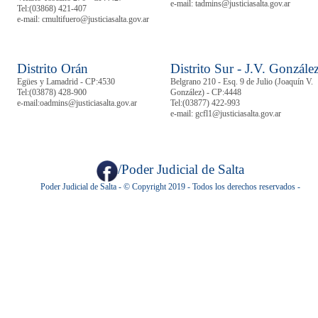
e-mail: tadmins@justiciasalta.gov.ar
Tel:
(03868) 421-407
e-mail: cmultifuero@justiciasalta.gov.ar
Distrito Orán
Distrito Sur - J.V. Gonzále
Egües y Lamadrid - CP:4530
Belgrano 210 - Esq. 9 de Julio (Joaquín V.
Tel:
(03878)
428-900
González) - CP:4448
e-mail:oadmins@justiciasalta.gov.ar
Tel:
(03877) 422-993
e-mail: gcfl1@justiciasalta.gov.ar
/Poder Judicial de Salta
Poder Judicial de Salta - © Copyright 2019 - Todos los derechos reservados -