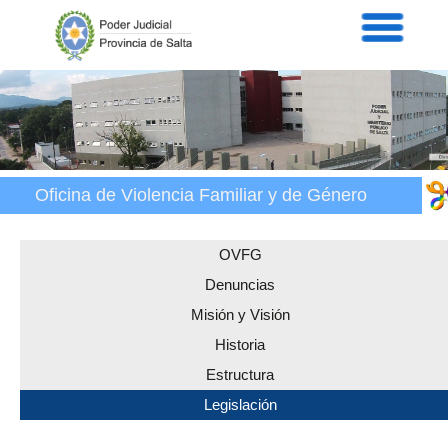
Servicios
Informaci
Acordad
Prensa
Intranet
Contacto
Oficina de Violencia Familiar y de Género
OVFG
Denuncias
Misión y Visión
Historia
Estructura
Legislación