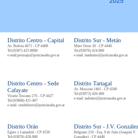
Distrito Centro - Capital
Distrito Sur - Metán
Av. Bolivia 4671 - CP:4408
Mitre Oeste 30 - CP:4440
Tel:
(0387) 425-8000
Tel:
(03876) 424-800
e-mail:prensaju@justiciasalta.gov.ar
e-mail: madmins@justiciasalta.gov.ar
Distrito Centro - Sede
Distrito Tartagal
Cafayate
Av. Mosconi 1461 - CP:4560
Tel:
(03873) 420-400
Vicario Toscano 276 - CP:4427
e-mail: tadmins@justiciasalta.gov.ar
Tel:
(03868) 421-407
e-mail: cmultifuero@justiciasalta.gov.ar
Distrito Orán
Distrito Sur - J.V. Gonzále
Egües y Lamadrid - CP:4530
Belgrano 210 - Esq. 9 de Julio (Joaquín V.
Tel:
(03878)
428-900
González) - CP:4448