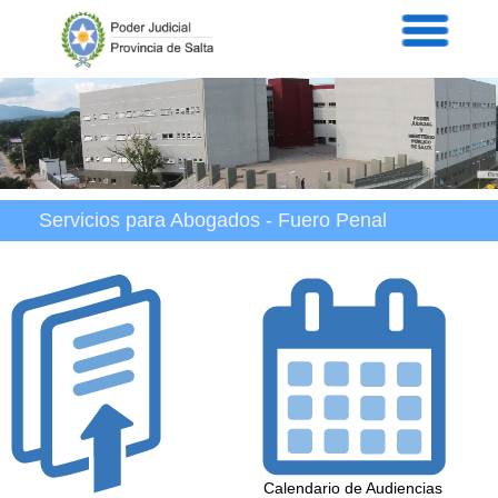
Servicios
Informaci
Acordad
Prensa
Intranet
Contacto
Servicios para Abogados - Fuero Penal
Calendario de Audiencias