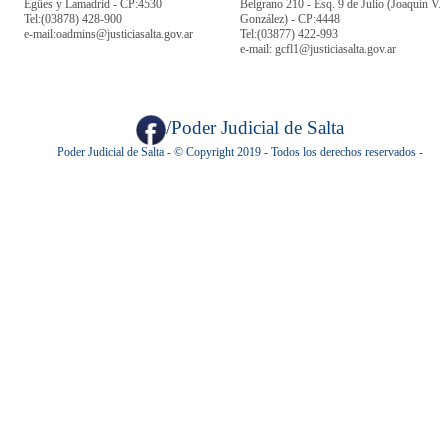
Egües y Lamadrid - CP:4530
Belgrano 210 - Esq. 9 de Julio (Joaquín V.
Tel:
(03878)
428-900
González) - CP:4448
e-mail:oadmins@justiciasalta.gov.ar
Tel:
(03877) 422-993
e-mail: gcfl1@justiciasalta.gov.ar
/Poder Judicial de Salta
Poder Judicial de Salta - © Copyright 2019 - Todos los derechos reservados -