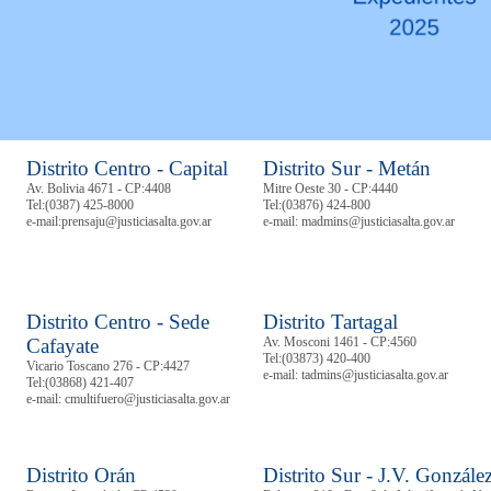
Distrito Centro - Capital
Distrito Sur - Metán
Av. Bolivia 4671 - CP:4408
Mitre Oeste 30 - CP:4440
Tel:
(0387) 425-8000
Tel:
(03876) 424-800
e-mail:prensaju@justiciasalta.gov.ar
e-mail: madmins@justiciasalta.gov.ar
Distrito Centro - Sede
Distrito Tartagal
Cafayate
Av. Mosconi 1461 - CP:4560
Tel:
(03873) 420-400
Vicario Toscano 276 - CP:4427
e-mail: tadmins@justiciasalta.gov.ar
Tel:
(03868) 421-407
e-mail: cmultifuero@justiciasalta.gov.ar
Distrito Orán
Distrito Sur - J.V. Gonzále