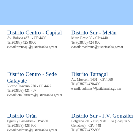
Distrito Centro - Capital
Distrito Sur - Metán
Av. Bolivia 4671 - CP:4408
Mitre Oeste 30 - CP:4440
Tel:
(0387) 425-8000
Tel:
(03876) 424-800
e-mail:prensaju@justiciasalta.gov.ar
e-mail: madmins@justiciasalta.gov.ar
Distrito Centro - Sede
Distrito Tartagal
Cafayate
Av. Mosconi 1461 - CP:4560
Tel:
(03873) 420-400
Vicario Toscano 276 - CP:4427
e-mail: tadmins@justiciasalta.gov.ar
Tel:
(03868) 421-407
e-mail: cmultifuero@justiciasalta.gov.ar
Distrito Orán
Distrito Sur - J.V. Gonzále
Egües y Lamadrid - CP:4530
Belgrano 210 - Esq. 9 de Julio (Joaquín V.
Tel:
(03878)
428-900
González) - CP:4448
e-mail:oadmins@justiciasalta.gov.ar
Tel:
(03877) 422-993