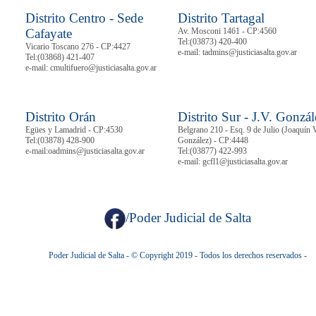
Distrito Centro - Sede
Distrito Tartagal
Cafayate
Av. Mosconi 1461 - CP:4560
Tel:
(03873) 420-400
Vicario Toscano 276 - CP:4427
e-mail: tadmins@justiciasalta.gov.ar
Tel:
(03868) 421-407
e-mail: cmultifuero@justiciasalta.gov.ar
Distrito Orán
Distrito Sur - J.V. Gonzál
Egües y Lamadrid - CP:4530
Belgrano 210 - Esq. 9 de Julio (Joaquín 
Tel:
(03878)
428-900
González) - CP:4448
e-mail:oadmins@justiciasalta.gov.ar
Tel:
(03877) 422-993
e-mail: gcfl1@justiciasalta.gov.ar
/Poder Judicial de Salta
Poder Judicial de Salta - © Copyright 2019 - Todos los derechos reservados -