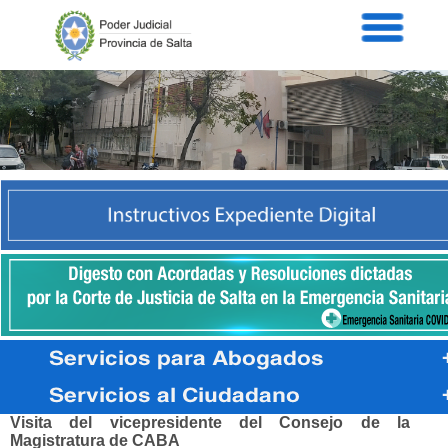
Servicios
Informaci
Acordad
Prensa
Intranet
Contacto
PORTAL PENAL
CORTE DE JUSTICIA
EXP.DIGIT.CIVIL
DIGITAL
Visita del vicepresidente del Consejo de la
Magistratura de CABA
CONSULTA PUB.
OVFYG
OG