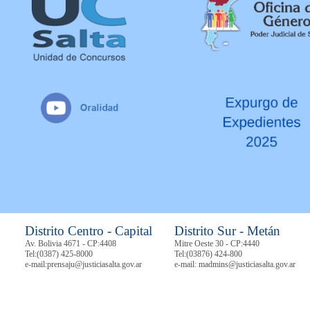
Distrito Centro - Capital
Distrito Sur - Metán
Av. Bolivia 4671 - CP:4408
Mitre Oeste 30 - CP:4440
Tel:
(0387) 425-8000
Tel:
(03876) 424-800
e-mail:prensaju@justiciasalta.gov.ar
e-mail: madmins@justiciasalta.gov.ar