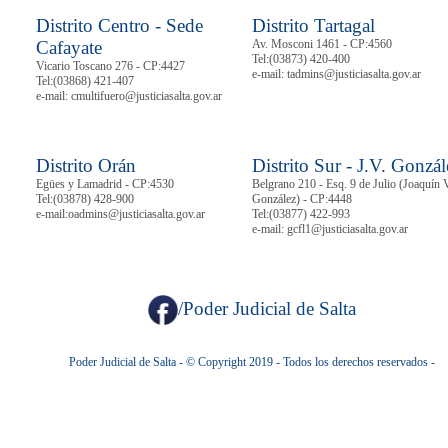
Distrito Centro - Sede
Distrito Tartagal
Cafayate
Av. Mosconi 1461 - CP:4560
Tel:
(03873) 420-400
Vicario Toscano 276 - CP:4427
e-mail: tadmins@justiciasalta.gov.ar
Tel:
(03868) 421-407
e-mail: cmultifuero@justiciasalta.gov.ar
Distrito Orán
Distrito Sur - J.V. Gonzál
Egües y Lamadrid - CP:4530
Belgrano 210 - Esq. 9 de Julio (Joaquín 
Tel:
(03878)
428-900
González) - CP:4448
e-mail:oadmins@justiciasalta.gov.ar
Tel:
(03877) 422-993
e-mail: gcfl1@justiciasalta.gov.ar
/Poder Judicial de Salta
Poder Judicial de Salta - © Copyright 2019 - Todos los derechos reservados -