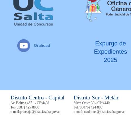
Distrito Centro - Capital
Distrito Sur - Metán
Av. Bolivia 4671 - CP:4408
Mitre Oeste 30 - CP:4440
Tel:
(0387) 425-8000
Tel:
(03876) 424-800
e-mail:prensaju@justiciasalta.gov.ar
e-mail: madmins@justiciasalta.gov.ar