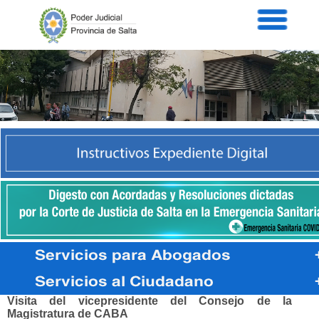
Servicios
Informaci
Acordad
Prensa
Intranet
Contacto
PORTAL PENAL
CORTE DE JUSTICIA
EXP.DIGIT.CIVIL
DIGITAL
Visita del vicepresidente del Consejo de la
Magistratura de CABA
CONSULTA PUB.
OVFYG
OG