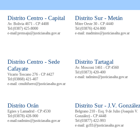
Distrito Centro - Capital
Distrito Sur - Metán
Av. Bolivia 4671 - CP:4408
Mitre Oeste 30 - CP:4440
Tel:
(0387) 425-8000
Tel:
(03876) 424-800
e-mail:prensaju@justiciasalta.gov.ar
e-mail: madmins@justiciasalta.gov.ar
Distrito Centro - Sede
Distrito Tartagal
Cafayate
Av. Mosconi 1461 - CP:4560
Tel:
(03873) 420-400
Vicario Toscano 276 - CP:4427
e-mail: tadmins@justiciasalta.gov.ar
Tel:
(03868) 421-407
e-mail: cmultifuero@justiciasalta.gov.ar
Distrito Orán
Distrito Sur - J.V. Gonzále
Egües y Lamadrid - CP:4530
Belgrano 210 - Esq. 9 de Julio (Joaquín V.
Tel:
(03878)
428-900
González) - CP:4448
e-mail:oadmins@justiciasalta.gov.ar
Tel:
(03877) 422-993
e-mail: gcfl1@justiciasalta.gov.ar