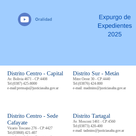
Distrito Centro - Capital
Distrito Sur - Metán
Av. Bolivia 4671 - CP:4408
Mitre Oeste 30 - CP:4440
Tel:
(0387) 425-8000
Tel:
(03876) 424-800
e-mail:prensaju@justiciasalta.gov.ar
e-mail: madmins@justiciasalta.gov.ar
Distrito Centro - Sede
Distrito Tartagal
Cafayate
Av. Mosconi 1461 - CP:4560
Tel:
(03873) 420-400
Vicario Toscano 276 - CP:4427
e-mail: tadmins@justiciasalta.gov.ar
Tel:
(03868) 421-407