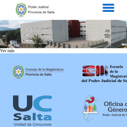
Servicios
Informaci
Acordad
Prensa
Intranet
Contacto
Ver más