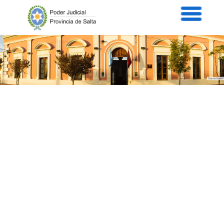
Servicios
Informaci
Acordad
Prensa
Intranet
Contacto