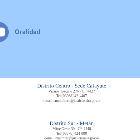
Distrito Centro - Sede Cafayate
Vicario Toscano 276 - CP:4427
Tel:
(03868) 421-407
e-mail: cmultifuero@justiciasalta.gov.ar
Distrito Sur - Metán
Mitre Oeste 30 - CP:4440
Tel:
(03876) 424-800
e-mail: madmins@justiciasalta.gov.ar