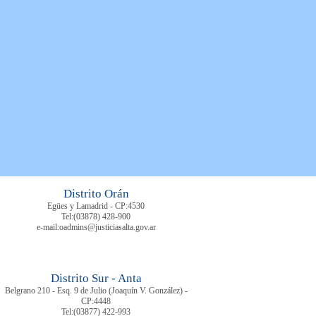
Distrito Orán
Egües y Lamadrid - CP:4530
Tel:
(03878)
428-900
e-mail:oadmins@justiciasalta.gov.ar
Distrito Sur - Anta
Belgrano 210 - Esq. 9 de Julio (Joaquín V. González) -
CP:4448
Tel:
(03877) 422-993