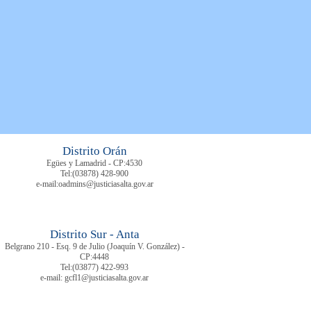
Distrito Orán
Egües y Lamadrid - CP:4530
Tel:
(03878)
428-900
e-mail:oadmins@justiciasalta.gov.ar
Distrito Sur - Anta
Belgrano 210 - Esq. 9 de Julio (Joaquín V. González) -
CP:4448
Tel:
(03877) 422-993
e-mail: gcfl1@justiciasalta.gov.ar