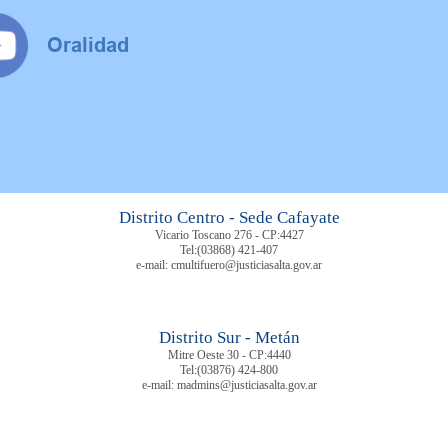
Distrito Centro - Sede Cafayate
Vicario Toscano 276 - CP:4427
Tel:
(03868) 421-407
e-mail: cmultifuero@justiciasalta.gov.ar
Distrito Sur - Metán
Mitre Oeste 30 - CP:4440
Tel:
(03876) 424-800
e-mail: madmins@justiciasalta.gov.ar