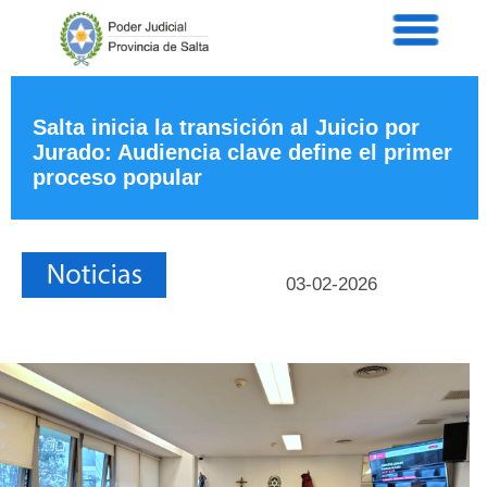
Servicios
Informaci
Acordad
Prensa
Salta inicia la transición al Juicio por
Jurado: Audiencia clave define el primer
Intranet
proceso popular
Contacto
03-02-2026