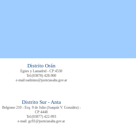
Distrito Orán
Egües y Lamadrid - CP:4530
Tel:
(03878)
428-900
e-mail:oadmins@justiciasalta.gov.ar
Distrito Sur - Anta
Belgrano 210 - Esq. 9 de Julio (Joaquín V. González) -
CP:4448
Tel:
(03877) 422-993
e-mail: gcfl1@justiciasalta.gov.ar