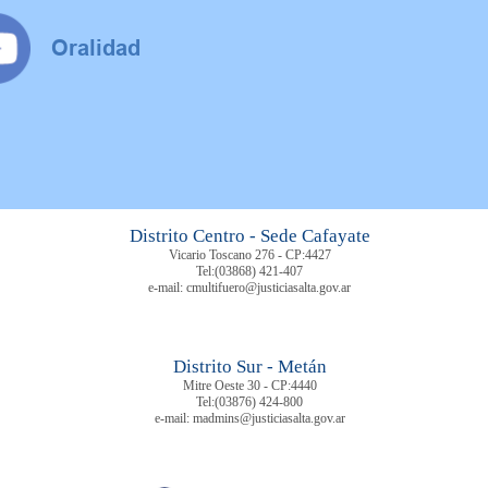
Distrito Centro - Sede Cafayate
Vicario Toscano 276 - CP:4427
Tel:
(03868) 421-407
e-mail: cmultifuero@justiciasalta.gov.ar
Distrito Sur - Metán
Mitre Oeste 30 - CP:4440
Tel:
(03876) 424-800
e-mail: madmins@justiciasalta.gov.ar