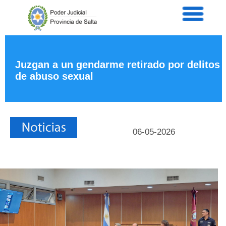
Servicios
Informaci
Acordad
Prensa
Juzgan a un gendarme retirado por delitos
Intranet
de abuso sexual
Contacto
06-05-2026