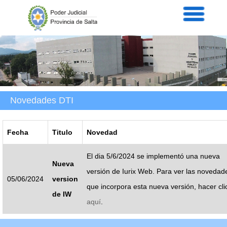
Servicios
Informaci
Acordad
Prensa
Intranet
Contacto
Novedades DTI
Fecha
Titulo
Novedad
El dia 5/6/2024 se implementó una nueva
Nueva
versión de Iurix Web. Para ver las novedad
05/06/2024
version
que incorpora esta nueva versión, hacer cli
de IW
aquí
.