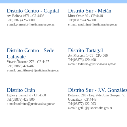
Distrito Centro - Capital
Distrito Sur - Metán
Av. Bolivia 4671 - CP:4408
Mitre Oeste 30 - CP:4440
Tel:
(0387) 425-8000
Tel:
(03876) 424-800
e-mail:prensaju@justiciasalta.gov.ar
e-mail: madmins@justiciasalta.gov.ar
Distrito Centro - Sede
Distrito Tartagal
Cafayate
Av. Mosconi 1461 - CP:4560
Tel:
(03873) 420-400
Vicario Toscano 276 - CP:4427
e-mail: tadmins@justiciasalta.gov.ar
Tel:
(03868) 421-407
e-mail: cmultifuero@justiciasalta.gov.ar
Distrito Orán
Distrito Sur - J.V. Gonzále
Egües y Lamadrid - CP:4530
Belgrano 210 - Esq. 9 de Julio (Joaquín V.
Tel:
(03878)
428-900
González) - CP:4448
e-mail:oadmins@justiciasalta.gov.ar
Tel:
(03877) 422-993
e-mail: gcfl1@justiciasalta.gov.ar