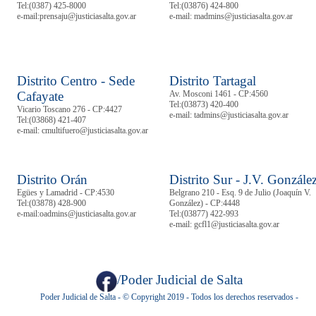
Tel:
(0387) 425-8000
Tel:
(03876) 424-800
e-mail:prensaju@justiciasalta.gov.ar
e-mail: madmins@justiciasalta.gov.ar
Distrito Centro - Sede
Distrito Tartagal
Cafayate
Av. Mosconi 1461 - CP:4560
Tel:
(03873) 420-400
Vicario Toscano 276 - CP:4427
e-mail: tadmins@justiciasalta.gov.ar
Tel:
(03868) 421-407
e-mail: cmultifuero@justiciasalta.gov.ar
Distrito Orán
Distrito Sur - J.V. Gonzále
Egües y Lamadrid - CP:4530
Belgrano 210 - Esq. 9 de Julio (Joaquín V.
Tel:
(03878)
428-900
González) - CP:4448
e-mail:oadmins@justiciasalta.gov.ar
Tel:
(03877) 422-993
e-mail: gcfl1@justiciasalta.gov.ar
/Poder Judicial de Salta
Poder Judicial de Salta - © Copyright 2019 - Todos los derechos reservados -