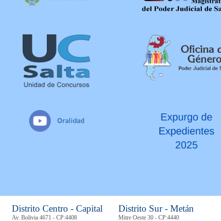
Distrito Centro - Capital
Distrito Sur - Metán
Av. Bolivia 4671 - CP:4408
Mitre Oeste 30 - CP:4440