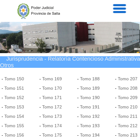
Servicios
Informaci
Acordad
Prensa
Intranet
Contacto
Jurisprudencia - Relatoría Contencioso Administrativa
Otros
-
Tomo 150
-
Tomo 169
-
Tomo 188
-
Tomo 207
-
Tomo 151
-
Tomo 170
-
Tomo 189
-
Tomo 208
-
Tomo 152
-
Tomo 171
-
Tomo 190
-
Tomo 209
-
Tomo 153
-
Tomo 172
-
Tomo 191
-
Tomo 210
-
Tomo 154
-
Tomo 173
-
Tomo 192
-
Tomo 211
-
Tomo 155
-
Tomo 174
-
Tomo 193
-
Tomo 212
-
Tomo 156
-
Tomo 175
-
Tomo 194
-
Tomo 213