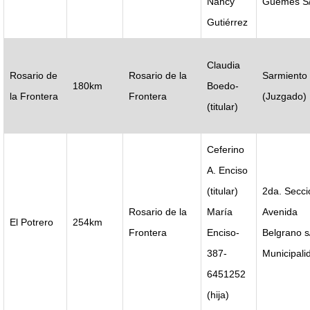
Nancy
Güemes S
Gutiérrez
Claudia
Rosario de
Rosario de la
Sarmiento
180km
Boedo-
la Frontera
Frontera
(Juzgado)
(titular)
Ceferino
A. Enciso
(titular)
2da. Secci
Rosario de la
María
Avenida
El Potrero
254km
Frontera
Enciso-
Belgrano s
387-
Municipali
6451252
(hija)