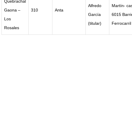
Quebrachal
Alfredo
Martín- ca
Gaona –
310
Anta
García
6015 Barri
Los
(titular)
Ferrocarril
Rosales