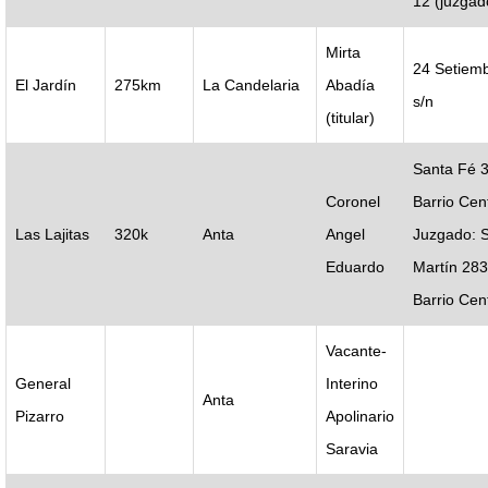
12 (juzgad
Mirta
24 Setiem
El Jardín
275km
La Candelaria
Abadía
s/n
(titular)
Santa Fé 
Coronel
Barrio Cen
Las Lajitas
320k
Anta
Angel
Juzgado: 
Eduardo
Martín 283
Barrio Cent
Vacante-
General
Interino
Anta
Pizarro
Apolinario
Saravia