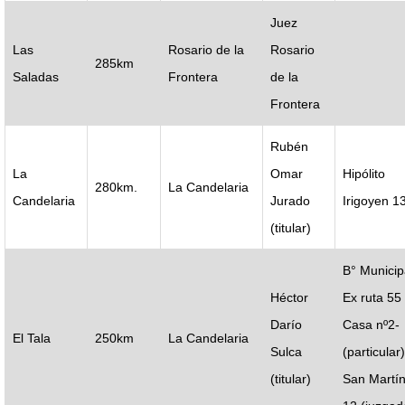
Juez
Las
Rosario de la
Rosario
285km
Saladas
Frontera
de la
Frontera
Rubén
La
Omar
Hipólito
280km.
La Candelaria
Candelaria
Jurado
Irigoyen 1
(titular)
B° Municip
Héctor
Ex ruta 55
Darío
Casa nº2-
El Tala
250km
La Candelaria
Sulca
(particular)
(titular)
San Martín