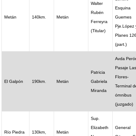
Walter
Esquina
Rubén
Metán
140km.
Metán
Guemes
Ferreyra
Pje.López 
(Titular)
Planes 12
(part.)
Avda Peró
Pasaje La
Patricia
Flores-
El Galpón
190km.
Metán
Gabriela
Terminal d
Miranda
ómnibus
(juzgado)
Sup.
Elizabeth
General
Río Piedra
130km,
Metán