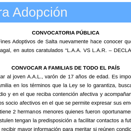
ra Adopción
CONVOCATORIA PÚBLICA
Fines Adoptivos de Salta nuevamente hace conocer que 
l Tartagal, en autos caratulados “L.A.A. VS L.A.R. 
CONVOCAR A FAMILIAS DE TODO EL PAÍS
r al joven A.A.L., varón de 17 años de edad. Es import
familia en los términos que la Ley se lo garantiza, bu
udio y en el que reciba contención afectiva y acompaña
os socio afectivos en el que se permite expresar sus e
n tiene 2 hermanos menores quienes fueron oportunamen
ulen tengan la predisposición a facilitar contactos a f
n recibir mayor información para meritar si reúnen cond