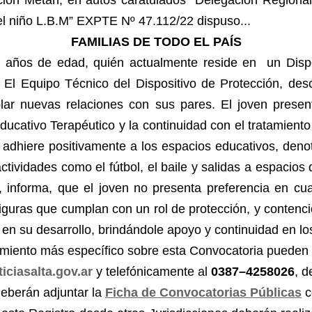
pción Metán, en autos caratulados “Delegación Regional
del niño L.B.M” EXPTE Nº 47.112/22 dispuso...
FAMILIAS DE TODO EL PAÍS
5 años de edad, quién actualmente reside en un Dispo
. El Equipo Técnico del Dispositivo de Protección, desc
blar nuevas relaciones con sus pares. El joven prese
ducativo Terapéutico y la continuidad con el tratamiento
n adhiere positivamente a los espacios educativos, deno
ividades como el fútbol, el baile y salidas a espacios d
, informa, que el joven no presenta preferencia en cu
figuras que cumplan con un rol de protección, y contenc
en su desarrollo, brindándole apoyo y continuidad en lo
miento más específico sobre esta Convocatoria pueden c
ciasalta.gov.ar
y telefónicamente al
0387–4258026
, d
eberán adjuntar la
Ficha de Convocatorias Públicas
c