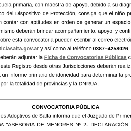
scuela primaria, con maestra de apoyo, debido a su diag
o del Dispositivo de Protección, consiga que el niño pr
rán contar con aptitudes en orden de generar un espacio
simismo deberán brindar acompañamiento, apoyo y contin
bre esta convocatoria pueden escribir al correo electró
ciasalta.gov.ar
y así como al teléfono
0387–4258026
,
eberán adjuntar la
Ficha de Convocatorias Públicas
c
este Registro desde otras Jurisdicciones deberán realiza
 un informe primario de idoneidad para determinar la pr
por la totalidad de provincias y la DNRUA.
CONVOCATORIA PÚBLICA
es Adoptivos de Salta informa que el Juzgado de Primera
aratulados “ASESORIA DE MENORES Nº 2- DECLARACIÓ