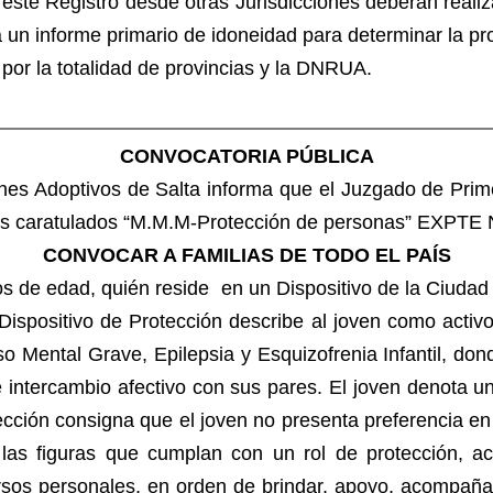
este Registro desde otras Jurisdicciones deberán realiza
 un informe primario de idoneidad para determinar la pr
por la totalidad de provincias y la DNRUA.
CONVOCATORIA PÚBLICA
nes Adoptivos de Salta informa que el Juzgado de Primer
os caratulados “M.M.M-Protección de personas” EXPTE N
CONVOCAR A FAMILIAS DE TODO EL PAÍS
s de edad, quién reside en un Dispositivo de la Ciudad
Dispositivo de Protección describe al joven como activo
 Mental Grave, Epilepsia y Esquizofrenia Infantil, donde
 intercambio afectivo con sus pares. El joven denota un
tección consigna que el joven no presenta preferencia en
las figuras que cumplan con un rol de protección, 
rsos personales, en orden de brindar, apoyo, acompañam