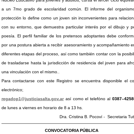
Núcleo Educativo para jóvenes y adultos, cursa el tercer ciclo equiva
a un 7mo grado de escolaridad común. El informe del organism
protección lo define como un joven sin inconvenientes para relacio
con su entorno, que demuestra particular interés por el dibujo y p
poesía. El perfil familiar de los pretensos adoptantes debe confor
por una postura abierta a recibir asesoramiento y acompañamiento e
diferentes etapas del proceso, así como también contar con la posibi
de trasladarse hasta la jurisdicción de residencia del joven para afr
una vinculación con el mismo..
Para contactarse con este Registro se encuentra disponible el co
electrónico;
regadop1@justiciasalta.gov.ar
así como el telefóno al
0387–4258
de lunes a viernes en horario de 8 a 13 hs.
Dra. Cristina B. Pocoví - Secretaria Tut
CONVOCATORIA PÚBLICA