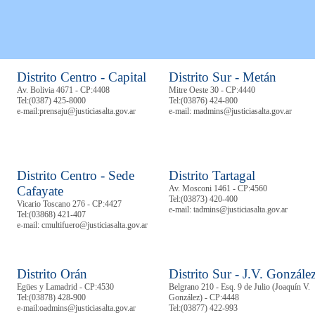
Distrito Centro - Capital
Distrito Sur - Metán
Av. Bolivia 4671 - CP:4408
Mitre Oeste 30 - CP:4440
Tel:
(0387) 425-8000
Tel:
(03876) 424-800
e-mail:prensaju@justiciasalta.gov.ar
e-mail: madmins@justiciasalta.gov.ar
Distrito Centro - Sede
Distrito Tartagal
Cafayate
Av. Mosconi 1461 - CP:4560
Tel:
(03873) 420-400
Vicario Toscano 276 - CP:4427
e-mail: tadmins@justiciasalta.gov.ar
Tel:
(03868) 421-407
e-mail: cmultifuero@justiciasalta.gov.ar
Distrito Orán
Distrito Sur - J.V. Gonzále
Egües y Lamadrid - CP:4530
Belgrano 210 - Esq. 9 de Julio (Joaquín V.
Tel:
(03878)
428-900
González) - CP:4448
e-mail:oadmins@justiciasalta.gov.ar
Tel:
(03877) 422-993