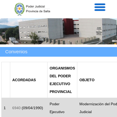
Servicios
Informaci
Acordad
Prensa
Intranet
Contacto
Convenios
ORGANISMOS
DEL PODER
ACORDADAS
OBJETO
EJECUTIVO
PROVINCIAL
Poder
Modernización del Po
1
6940
(09/04/1990)
Ejecutivo
Judicial