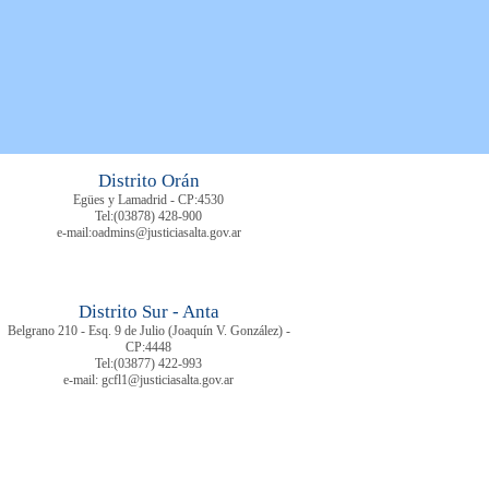
Distrito Orán
Egües y Lamadrid - CP:4530
Tel:
(03878)
428-900
e-mail:oadmins@justiciasalta.gov.ar
Distrito Sur - Anta
Belgrano 210 - Esq. 9 de Julio (Joaquín V. González) -
CP:4448
Tel:
(03877) 422-993
e-mail: gcfl1@justiciasalta.gov.ar