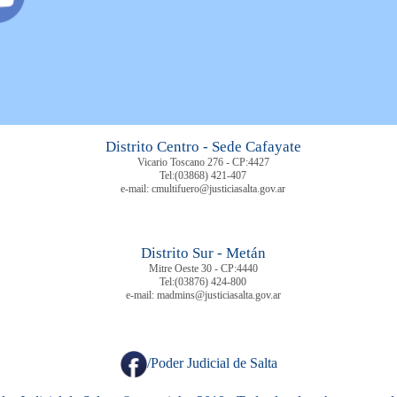
Distrito Centro - Sede Cafayate
Vicario Toscano 276 - CP:4427
Tel:
(03868) 421-407
e-mail: cmultifuero@justiciasalta.gov.ar
Distrito Sur - Metán
Mitre Oeste 30 - CP:4440
Tel:
(03876) 424-800
e-mail: madmins@justiciasalta.gov.ar
/Poder Judicial de Salta