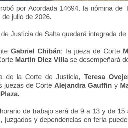
aprobó por Acordada 14694, la nómina de 
l de julio de 2026.
e de Justicia de Salta quedará integrada d
ente
Gabriel Chibán
; la jueza de Corte
M
 Corte
Martín Diez Villa
se desempeñará des
ta de la Corte de Justicia,
Teresa Oveje
as juezas de Corte
Alejandra Gauffin
y
Ma
 Plaza.
 horario de trabajo será de 9 a 13 y de 15 
, juzgados y dependencias en feria puede 